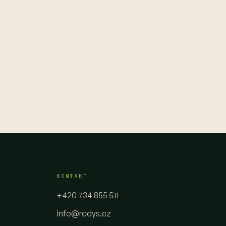
KONTAKT
+420 734 855 511
info@radys.cz