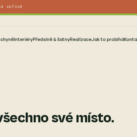
né skříně
uchyně
Interiéry
Předsíně & šatny
Realizace
Jak to probíhá
Konta
všechno své místo.