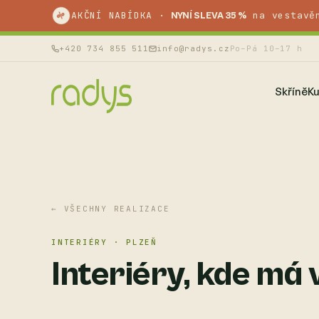
%
AKČNÍ NABÍDKA ·
na vestavě
NYNÍ SLEVA 35 %
+420 734 855 511
info@radys.cz
Po–Pá 10–17 h
Skříně
K
← VŠECHNY REALIZACE
INTERIÉRY · PLZEŇ
Interiéry, kde má 