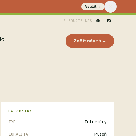
Využít →
SLEDUJTE NÁS
kt
Začít návrh →
PARAMETRY
TYP
Interiéry
LOKALITA
Plzeň