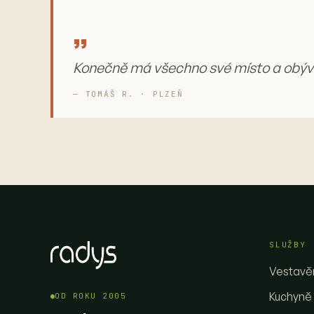
„
Konečně má všechno své místo a obývá
— TOMÁŠ R. · PLZEŇ
SLUŽBY
Vestavěn
Kuchyně
OD ROKU 2005