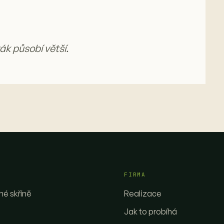
k působí větší.
FIRMA
é skříně
Realizace
Jak to probíhá