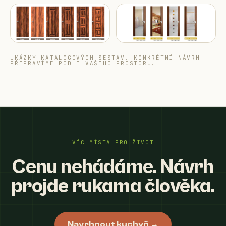
UKÁZKY KATALOGOVÝCH SESTAV. KONKRÉTNÍ NÁVRH
PŘIPRAVÍME PODLE VAŠEHO PROSTORU.
VÍC MÍSTA PRO ŽIVOT
Cenu nehádáme. Návrh
projde rukama člověka.
Navrhnout kuchyň →