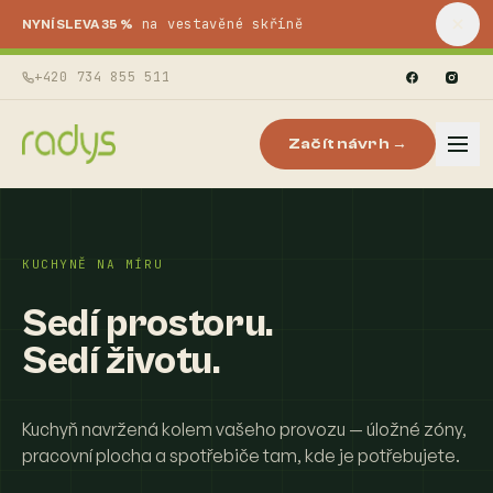
na vestavěné skříně
NYNÍ SLEVA 35 %
+420 734 855 511
Začít návrh →
KUCHYNĚ NA MÍRU
Sedí prostoru.
Sedí životu.
Kuchyň navržená kolem vašeho provozu — úložné zóny,
pracovní plocha a spotřebiče tam, kde je potřebujete.