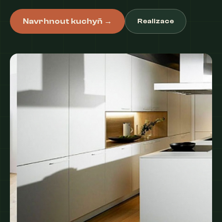
Navrhnout kuchyň →
Realizace