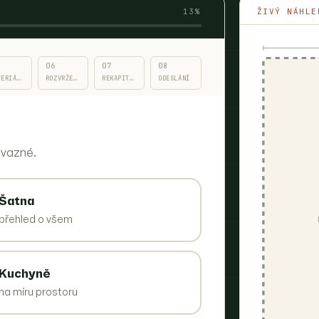
13
%
ŽIVÝ NÁHLE
06
07
08
TERIÁLY
ROZVRŽENÍ DÍLCŮ
REKAPITULACE
ODESLÁNÍ
ávazné.
Šatna
přehled o všem
Kuchyně
na míru prostoru