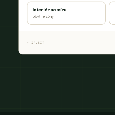
Interiér na míru
obytné zóny
← ZRUŠIT