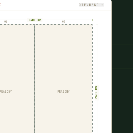
D
OTEVŘENO ↻
2400 mm
01
02
2600 mm
PRÁZDNÝ
PRÁZDNÝ