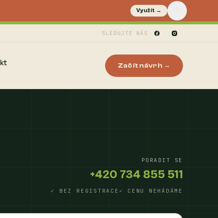
Využít →
SLEDUJTE NÁS
kt
Začít návrh →
PORADIT SE
+420 734 855 511
✓ BEZ REGISTRACE
✓ CENU NEHÁDÁME