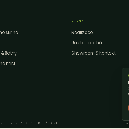
FIRMA
é skříně
Realizace
Jak to probíhá
 & šatny
Showroom & kontakt
 na míru
40
· VÍC MÍSTA PRO ŽIVOT
G