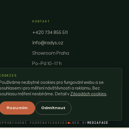
KONTAKT
+420 734 855 511
info@radys.cz
Showroom Praha
Po–Pá 10–17 h
COOKIES
SOCIÁLNÍ SÍTĚ
Používáme nezbytné cookies pro fungování webu a se
souhlasem i pro měření návštěvnosti a reklamu. Bez
souhlasu měření nesbíráme. Detail v
Zásadách cookies
.
Rozumím
Odmítnout
DPR
OBCHODNÍ PODMÍNKY
COOKIES
↳
WEB BY
MEDIAFACE