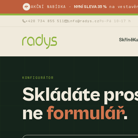
AKČNÍ NABÍDKA ·
na vestavě
%
NYNÍ SLEVA 35 %
+420 734 855 511
info@radys.cz
Po–Pá 10–17 h
Skříně
K
KONFIGURÁTOR
Skládáte pros
ne
formulář
.