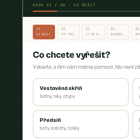
KROK
01
/ 08 ·
CO ŘEŠIT
01
02
03
04
05
CO ŘEŠIT
TYP PROSTORU
CO MÁ MÍT MÍSTO
ROZMĚRY & STĚNA
MA
Co chcete vyřešit?
Vyberte, s čím vám máme pomoct. Nic není z
Vestavěná skříň
šatny, niky, atypy
Předsíň
boty, kabáty, tašky