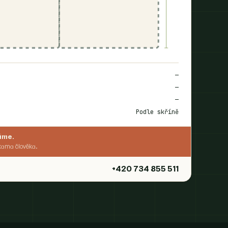
—
—
—
Podle skříně
áme.
kama člověka.
+420 734 855 511