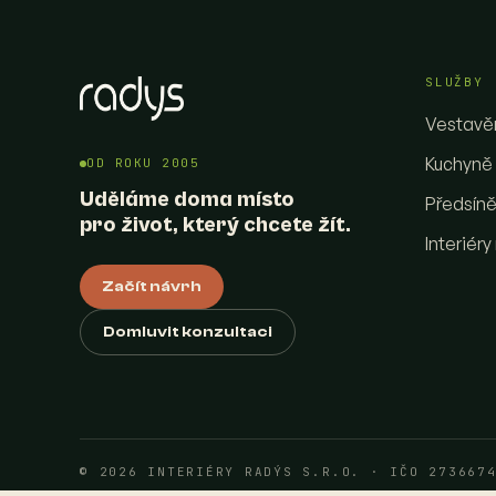
SLUŽBY
Vestavěn
Kuchyně
OD ROKU 2005
Uděláme doma místo
Předsíně
pro život, který chcete žít.
Interiéry
Začít návrh
Domluvit konzultaci
© 2026
INTERIÉRY RADÝS S.R.O.
·
IČO 273667