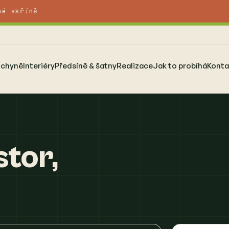
né skříně
uchyně
Interiéry
Předsíně & šatny
Realizace
Jak to probíhá
Konta
tor,