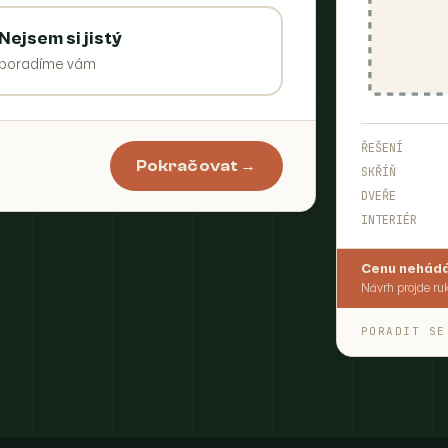
Nejsem si jistý
poradíme vám
ŘEŠENÍ
Pokračovat →
SKŘÍŇ
DVEŘE
INTERIÉR
Cenu nehád
Návrh projde ru
PORADIT SE