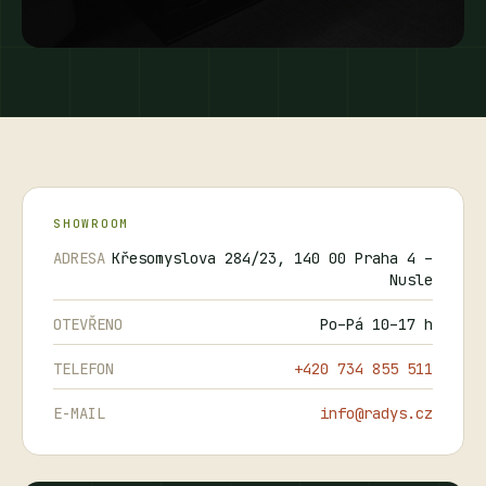
SHOWROOM
ADRESA
Křesomyslova 284/23, 140 00 Praha 4 –
Nusle
OTEVŘENO
Po–Pá 10–17 h
TELEFON
+420 734 855 511
E-MAIL
info@radys.cz