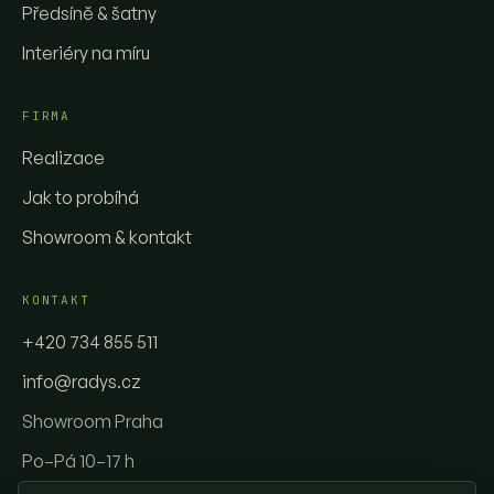
Předsíně & šatny
Interiéry na míru
FIRMA
Realizace
Jak to probíhá
Showroom & kontakt
KONTAKT
+420 734 855 511
info@radys.cz
Showroom Praha
Po–Pá 10–17 h