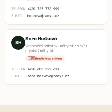
TELEFON
+420 725 772 999
E-MAIL
hoskova@radys.cz
Sára Hošková
SH
Vestavěný nábytek · nábytek na míru ·
atypický nábytek
🇬🇧
English speaking
TELEFON
+420 602 222 671
E-MAIL
sara.hoskova@radys.cz