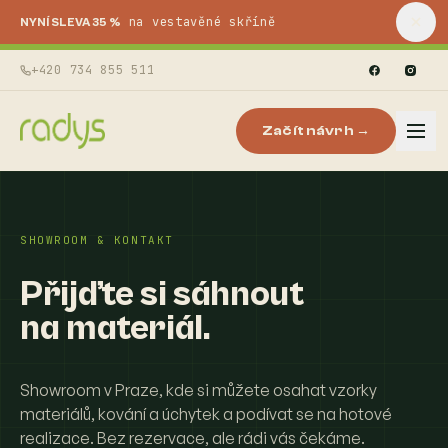
na vestavěné skříně
NYNÍ SLEVA 35 %
+420 734 855 511
Začít návrh →
SHOWROOM & KONTAKT
Přijďte si sáhnout
na materiál.
Showroom v Praze, kde si můžete osahat vzorky
materiálů, kování a úchytek a podívat se na hotové
realizace. Bez rezervace, ale rádi vás čekáme.