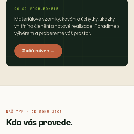
CO SI PROHLÉDNETE
Materiálové vzorníky, kování a úchytky, ukázky
vnitřního členění a hotové realizace. Poradíme s
výběrem a probereme váš prostor.
Začít návrh →
NÁŠ TÝM · OD ROKU 2005
Kdo vás provede.