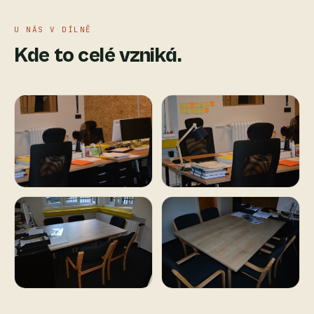
U NÁS V DÍLNĚ
Kde to celé vzniká.