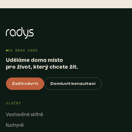
OD ROKU 2005
Uděláme doma místo
pro život, který chcete žít.
Začít návrh
Domluvit konzultaci
SLUŽBY
Vestavěné skříně
Kuchyně