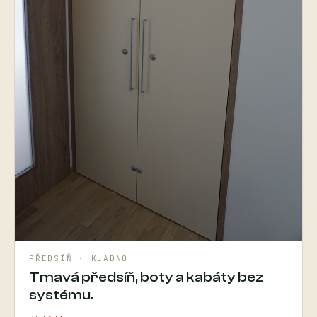
PŘEDSÍŇ · KLADNO
Tmavá předsíň, boty a kabáty bez
systému.