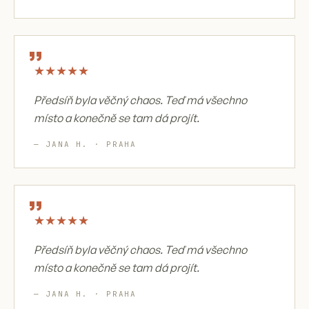
„
★
★
★
★
★
Předsíň byla věčný chaos. Teď má všechno
místo a konečně se tam dá projít.
— JANA H. · PRAHA
„
★
★
★
★
★
Předsíň byla věčný chaos. Teď má všechno
místo a konečně se tam dá projít.
— JANA H. · PRAHA