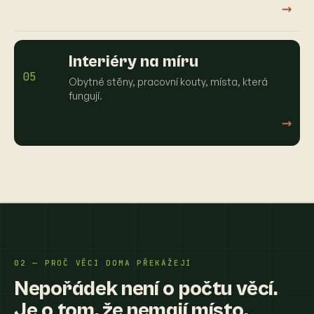
→
Interiéry na míru
05
Obytné stěny, pracovní kouty, místa, která
fungují.
→
02 — PROČ VĚCI DOMA PŘEKÁŽEJÍ
Nepořádek není o počtu věcí.
Je o tom, že nemají místo.