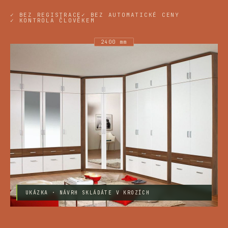
✓ BEZ REGISTRACE
✓ BEZ AUTOMATICKÉ CENY
✓ KONTROLA ČLOVĚKEM
2400 mm
UKÁZKA · NÁVRH SKLÁDÁTE V KROZÍCH