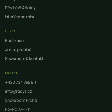
Předsíně & šatny
Interiéry na míru
FIRMA
Realizace
Jak to probíhá
Showroom & kontakt
KONTAKT
+420 734 855 511
info@radys.cz
Showroom Praha
Po–Pá 10–17 h