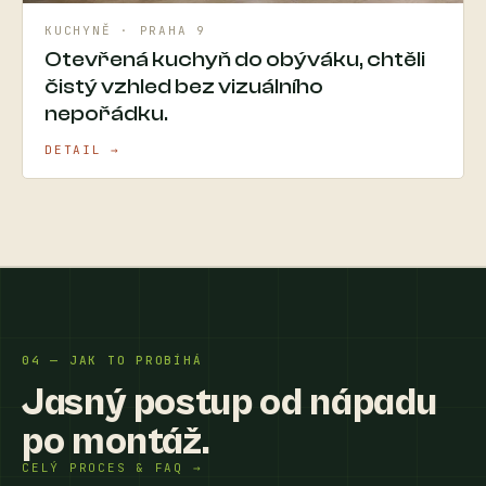
KUCHYNĚ · PRAHA 9
Otevřená kuchyň do obýváku, chtěli
čistý vzhled bez vizuálního
nepořádku.
DETAIL →
04 — JAK TO PROBÍHÁ
Jasný postup od nápadu
po montáž.
CELÝ PROCES & FAQ →