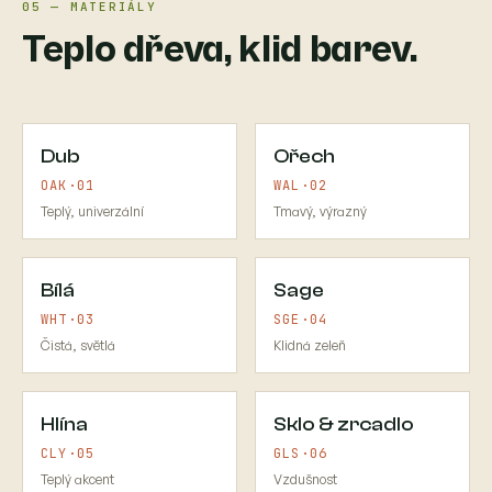
05 — MATERIÁLY
Teplo dřeva, klid barev.
Dub
Ořech
OAK·01
WAL·02
Teplý, univerzální
Tmavý, výrazný
Bílá
Sage
WHT·03
SGE·04
Čistá, světlá
Klidná zeleň
Hlína
Sklo & zrcadlo
CLY·05
GLS·06
Teplý akcent
Vzdušnost