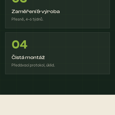
Zaměření & výroba
Přesně, 4–6 týdnů.
04
Čistá montáž
Předávací protokol, úklid.