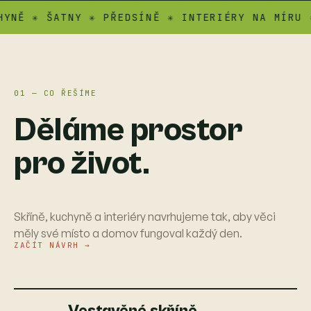
 ✳ ŠATNY ✳ PŘEDSÍNĚ ✳ INTERIÉRY NA MÍRU ✳ AT
01 — CO ŘEŠÍME
Děláme prostor
pro život.
Skříně, kuchyně a interiéry navrhujeme tak, aby věci
měly své místo a domov fungoval každý den.
ZAČÍT NÁVRH →
Vestavěné skříně