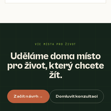
VÍC MÍSTA PRO ŽIVOT
Uděláme doma místo
pro život, který chcete
žít.
Začít návrh →
Domluvit konzultaci