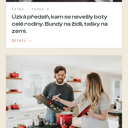
ŠATNA · PRAHA 6
Úzká předsíň, kam se nevešly boty
celé rodiny. Bundy na židli, tašky na
zemi.
DETAIL →