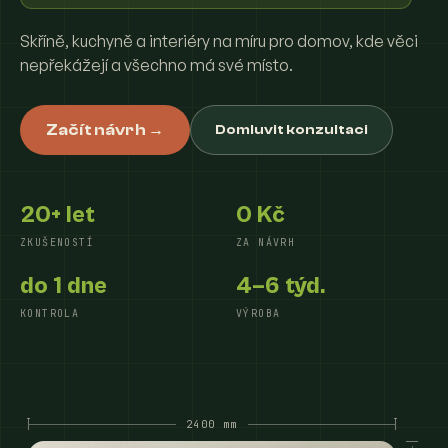
Skříně, kuchyně a interiéry na míru pro domov, kde věci
nepřekážejí a všechno má své místo.
Začít návrh →
Domluvit konzultaci
20+ let
0 Kč
ZKUŠENOSTÍ
ZA NÁVRH
do 1 dne
4–6 týd.
KONTROLA
VÝROBA
2400 mm