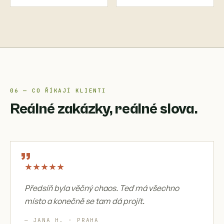
06 — CO ŘÍKAJÍ KLIENTI
Reálné zakázky, reálné slova.
„
★
★
★
★
★
Předsíň byla věčný chaos. Teď má všechno
místo a konečně se tam dá projít.
— JANA H. · PRAHA