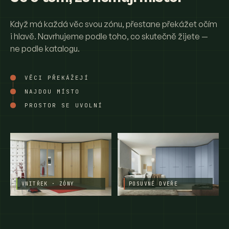
Když má každá věc svou zónu, přestane překážet očím
i hlavě. Navrhujeme podle toho, co skutečně žijete —
ne podle katalogu.
VĚCI PŘEKÁŽEJÍ
NAJDOU MÍSTO
PROSTOR SE UVOLNÍ
VNITŘEK · ZÓNY
POSUVNÉ DVEŘE