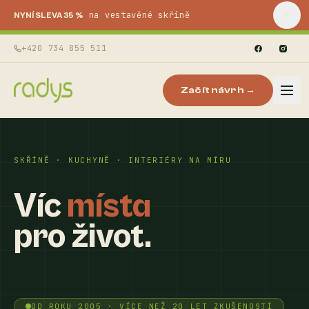
na vestavěné skříně
NYNÍ SLEVA 35 %
+420 734 855 511
Začít návrh →
SKŘÍNĚ · KUCHYNĚ · INTERIÉRY NA MÍRU
Víc
místa
pro život.
OD ROKU 2005 · VÍCE NEŽ 20 LET ZKUŠENOSTÍ