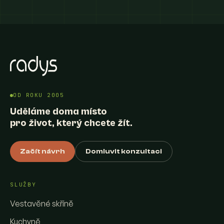
OD ROKU 2005
Uděláme doma místo
pro život, který chcete žít.
Začít návrh
Domluvit konzultaci
SLUŽBY
Vestavěné skříně
Kuchyně