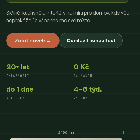
Skříně, kuchyně a interiéry na míru pro domov, kde věci
nepřekážejí a všechno má své místo.
Začít návrh →
Domluvit konzultaci
20+ let
0 Kč
ZKUŠENOSTÍ
ZA NÁVRH
do 1 dne
4–6 týd.
KONTROLA
VÝROBA
2400 mm