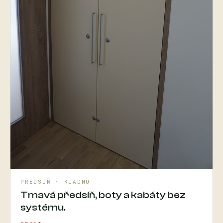
PŘEDSÍŇ · KLADNO
Tmavá předsíň, boty a kabáty bez
systému.