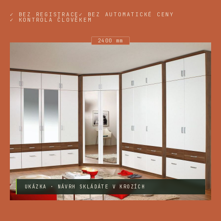
✓ BEZ REGISTRACE
✓ BEZ AUTOMATICKÉ CENY
✓ KONTROLA ČLOVĚKEM
2400 mm
UKÁZKA · NÁVRH SKLÁDÁTE V KROZÍCH