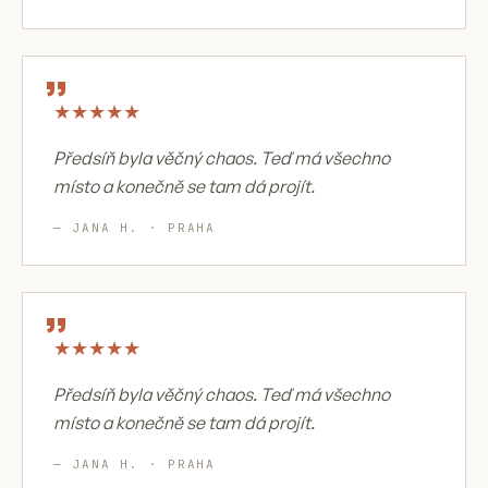
„
★
★
★
★
★
Předsíň byla věčný chaos. Teď má všechno
místo a konečně se tam dá projít.
— JANA H. · PRAHA
„
★
★
★
★
★
Předsíň byla věčný chaos. Teď má všechno
místo a konečně se tam dá projít.
— JANA H. · PRAHA