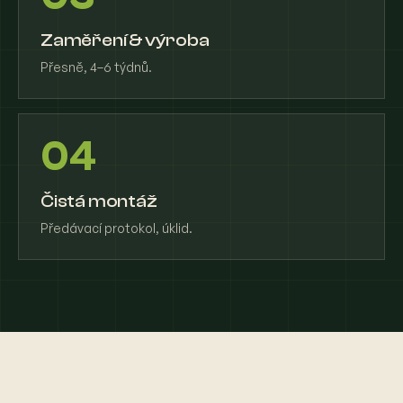
Zaměření & výroba
Přesně, 4–6 týdnů.
04
Čistá montáž
Předávací protokol, úklid.