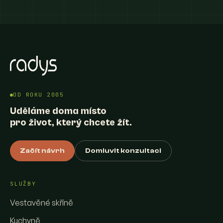
OD ROKU 2005
Uděláme doma místo
pro život, který chcete žít.
Začít návrh
Domluvit konzultaci
SLUŽBY
Vestavěné skříně
Kuchyně