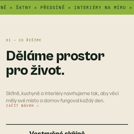
 ŠATNY ✳ PŘEDSÍNĚ ✳ INTERIÉRY NA MÍRU ✳ ATYP
01 — CO ŘEŠÍME
Děláme prostor
pro život.
Skříně, kuchyně a interiéry navrhujeme tak, aby věci
měly své místo a domov fungoval každý den.
ZAČÍT NÁVRH →
Vestavěné skříně