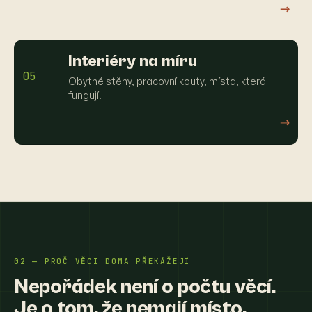
→
Interiéry na míru
05
Obytné stěny, pracovní kouty, místa, která
fungují.
→
02 — PROČ VĚCI DOMA PŘEKÁŽEJÍ
Nepořádek není o počtu věcí.
Je o tom, že nemají místo.