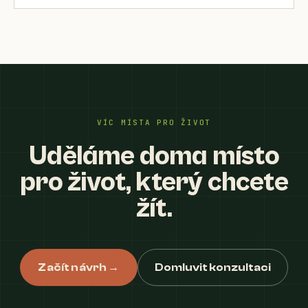
VÍC MÍSTA PRO ŽIVOT
Uděláme doma místo
pro život, který chcete
žít.
Začít návrh →
Domluvit konzultaci