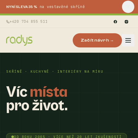
na vestavěné skříně
NYNÍ SLEVA 35 %
+420 734 855 511
Začít návrh →
SKŘÍNĚ · KUCHYNĚ · INTERIÉRY NA MÍRU
Víc
místa
pro život.
OD ROKU 2005 · VÍCE NEŽ 20 LET ZKUŠENOSTÍ