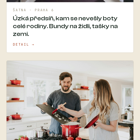
ŠATNA · PRAHA 6
Úzká předsíň, kam se nevešly boty
celé rodiny. Bundy na židli, tašky na
zemi.
DETAIL →