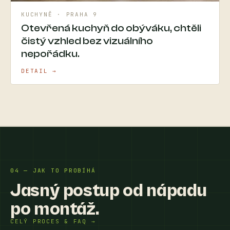
KUCHYNĚ · PRAHA 9
Otevřená kuchyň do obýváku, chtěli
čistý vzhled bez vizuálního
nepořádku.
DETAIL →
04 — JAK TO PROBÍHÁ
Jasný postup od nápadu
po montáž.
CELÝ PROCES & FAQ →