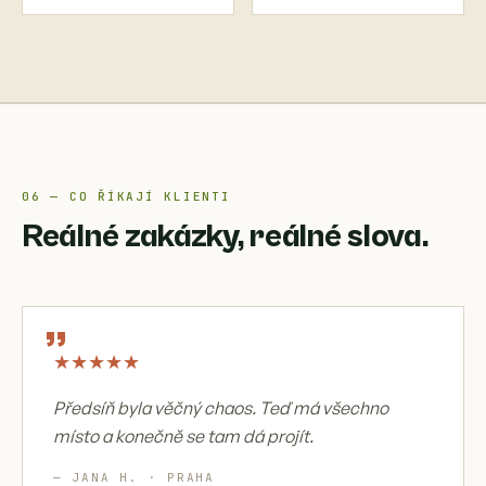
06 — CO ŘÍKAJÍ KLIENTI
Reálné zakázky, reálné slova.
„
★
★
★
★
★
Předsíň byla věčný chaos. Teď má všechno
místo a konečně se tam dá projít.
— JANA H. · PRAHA