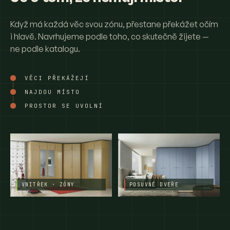
Když má každá věc svou zónu, přestane překážet očím
i hlavě. Navrhujeme podle toho, co skutečně žijete —
ne podle katalogu.
VĚCI PŘEKÁŽEJÍ
NAJDOU MÍSTO
PROSTOR SE UVOLNÍ
VNITŘEK · ZÓNY
POSUVNÉ DVEŘE