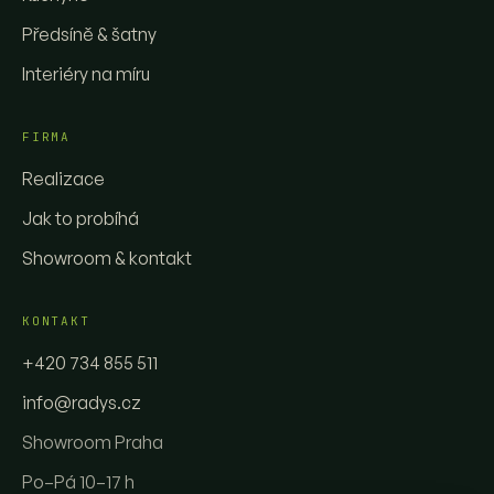
Předsíně & šatny
Interiéry na míru
FIRMA
Realizace
Jak to probíhá
Showroom & kontakt
KONTAKT
+420 734 855 511
info@radys.cz
Showroom Praha
Po–Pá 10–17 h