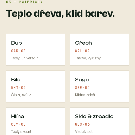
05 — MATERIÁLY
Teplo dřeva, klid barev.
Dub
Ořech
OAK·01
WAL·02
Teplý, univerzální
Tmavý, výrazný
Bílá
Sage
WHT·03
SGE·04
Čistá, světlá
Klidná zeleň
Hlína
Sklo & zrcadlo
CLY·05
GLS·06
Teplý akcent
Vzdušnost