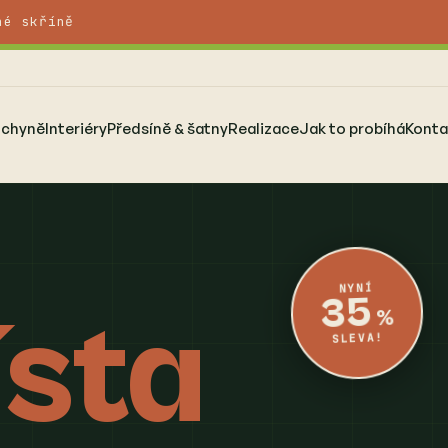
né skříně
uchyně
Interiéry
Předsíně & šatny
Realizace
Jak to probíhá
Konta
NYNÍ
35
sta
%
SLEVA!