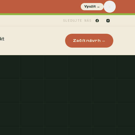
Využít →
SLEDUJTE NÁS
kt
Začít návrh →