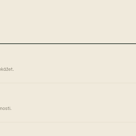
řekážet.
nosti.