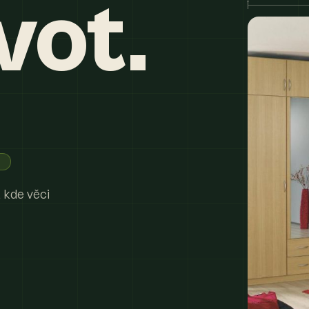
vot.
 kde věci