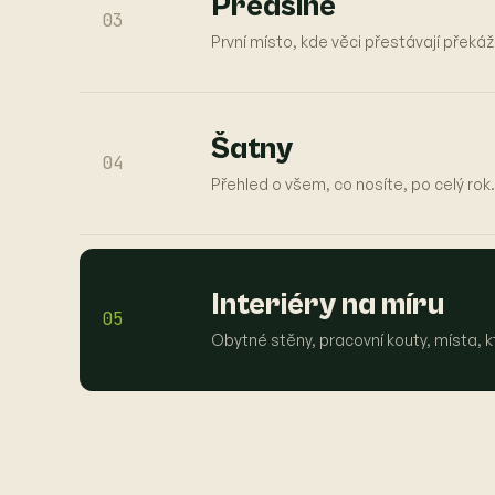
Předsíně
03
První místo, kde věci přestávají překáž
Šatny
04
Přehled o všem, co nosíte, po celý rok.
Interiéry na míru
05
Obytné stěny, pracovní kouty, místa, kt