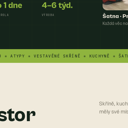
 1 dne
4–6 týd.
TROLA
VÝROBA
Šatna · P
Každá věc na
TYPY ✳ VESTAVĚNÉ SKŘÍNĚ ✳ KUCHYNĚ ✳ ŠATNY ✳ 
Skříně, kuch
stor
měly své mí