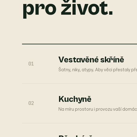
pro život.
Vestavěné skříně
01
Šatny, niky, atypy. Aby věci přestaly p
Kuchyně
02
Na míru prostoru i provozu vaší domác