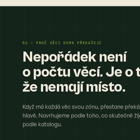
02 — PROČ VĚCI DOMA PŘEKÁŽEJÍ
Nepořádek není
o počtu věcí. Je o 
že nemají místo.
Když má každá věc svou zónu, přestane překá
hlavě. Navrhujeme podle toho, co skutečně ži
podle katalogu.