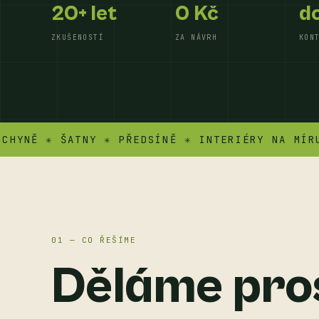
20+ let
0 Kč
do
ZKUŠENOSTÍ
ZA NÁVRH
KON
Ě ✳ ŠATNY ✳ PŘEDSÍNĚ ✳ INTERIÉRY NA MÍRU ✳ A
01 — CO ŘEŠÍME
Děláme pro