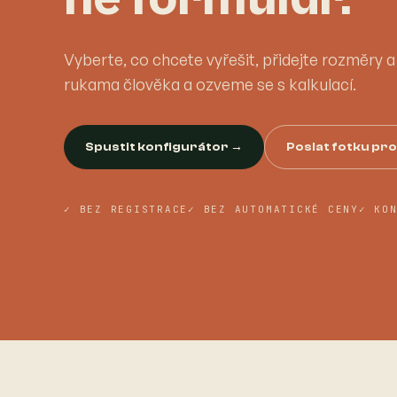
Vyberte, co chcete vyřešit, přidejte rozměry 
rukama člověka a ozveme se s kalkulací.
Spustit konfigurátor →
Poslat fotku pr
✓ BEZ REGISTRACE
✓ BEZ AUTOMATICKÉ CENY
✓ KO