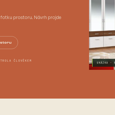
a fotku prostoru. Návrh projde
ostoru
NTROLA ČLOVĚKEM
UKÁZKA · 