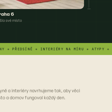
raha 6
šla své místo
PŘEDSÍNĚ ✳ INTERIÉRY NA MÍRU ✳ ATYPY ✳ VESTA
yně a interiéry navrhujeme tak, aby věci
sto a domov fungoval každý den.