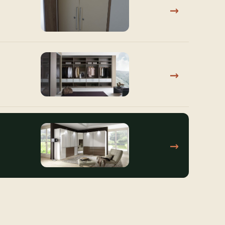
→
→
→