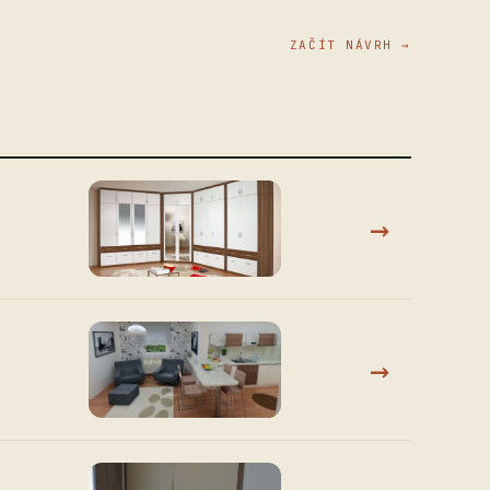
ZAČÍT NÁVRH →
→
→