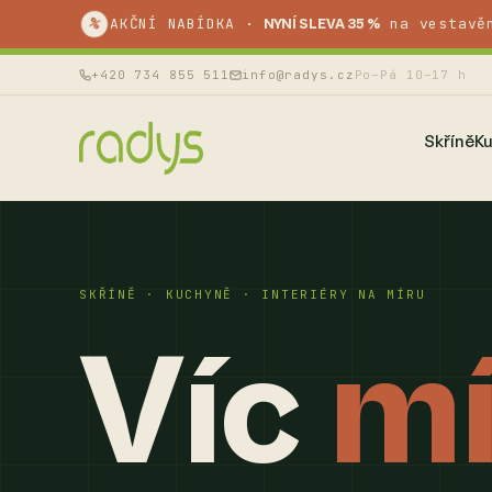
AKČNÍ NABÍDKA ·
na vestavě
%
NYNÍ SLEVA 35 %
+420 734 855 511
info@radys.cz
Po–Pá 10–17 h
Skříně
K
SKŘÍNĚ · KUCHYNĚ · INTERIÉRY NA MÍRU
Víc
mí