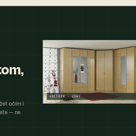
tom,
VNITŘEK · ZÓNY
žet očím i
jete — ne