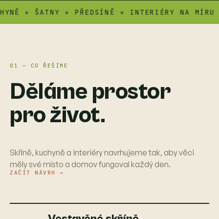
 ✳ ŠATNY ✳ PŘEDSÍNĚ ✳ INTERIÉRY NA MÍRU ✳ AT
01 — CO ŘEŠÍME
Děláme prostor
pro život.
Skříně, kuchyně a interiéry navrhujeme tak, aby věci
měly své místo a domov fungoval každý den.
ZAČÍT NÁVRH →
Vestavěné skříně