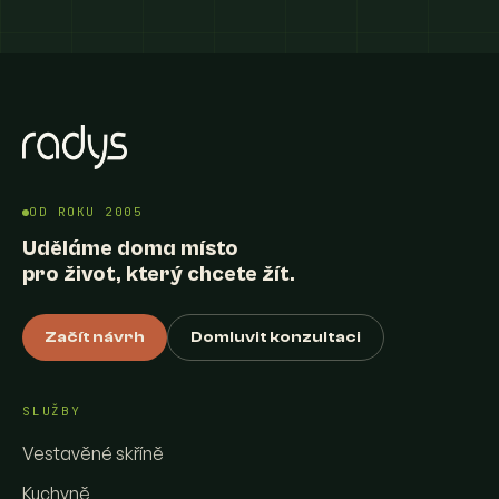
OD ROKU 2005
Uděláme doma místo
pro život, který chcete žít.
Začít návrh
Domluvit konzultaci
SLUŽBY
Vestavěné skříně
Kuchyně