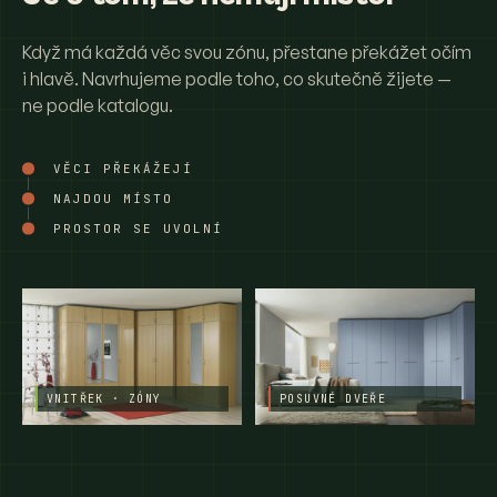
Když má každá věc svou zónu, přestane překážet očím
i hlavě. Navrhujeme podle toho, co skutečně žijete —
ne podle katalogu.
VĚCI PŘEKÁŽEJÍ
NAJDOU MÍSTO
PROSTOR SE UVOLNÍ
VNITŘEK · ZÓNY
POSUVNÉ DVEŘE