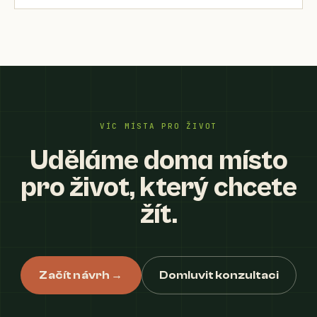
VÍC MÍSTA PRO ŽIVOT
Uděláme doma místo
pro život, který chcete
žít.
Začít návrh →
Domluvit konzultaci