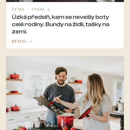
ŠATNA · PRAHA 6
Úzká předsíň, kam se nevešly boty
celé rodiny. Bundy na židli, tašky na
zemi.
DETAIL →