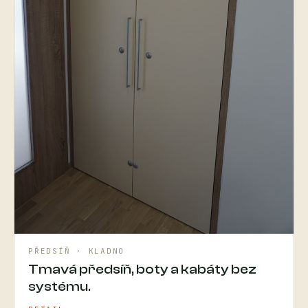
PŘEDSÍŇ · KLADNO
Tmavá předsíň, boty a kabáty bez
systému.