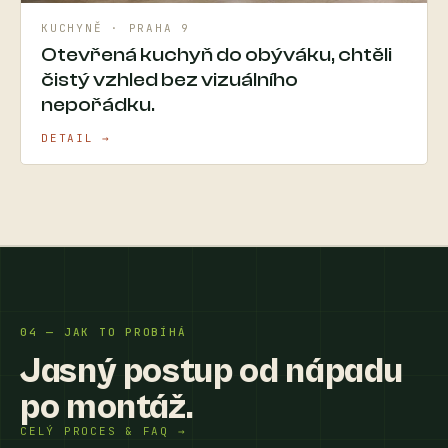
KUCHYNĚ · PRAHA 9
Otevřená kuchyň do obýváku, chtěli
čistý vzhled bez vizuálního
nepořádku.
DETAIL →
04 — JAK TO PROBÍHÁ
Jasný postup od nápadu
po montáž.
CELÝ PROCES & FAQ →