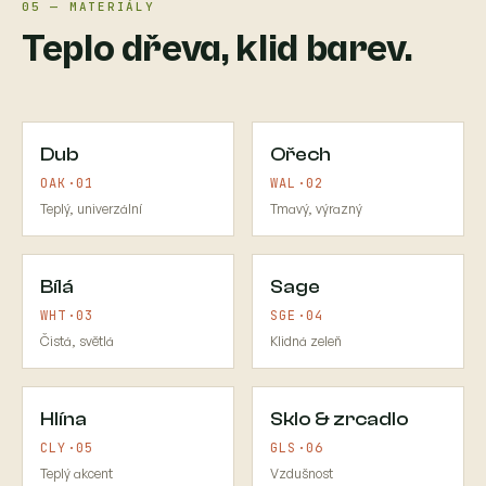
05 — MATERIÁLY
Teplo dřeva, klid barev.
Dub
Ořech
OAK·01
WAL·02
Teplý, univerzální
Tmavý, výrazný
Bílá
Sage
WHT·03
SGE·04
Čistá, světlá
Klidná zeleň
Hlína
Sklo & zrcadlo
CLY·05
GLS·06
Teplý akcent
Vzdušnost