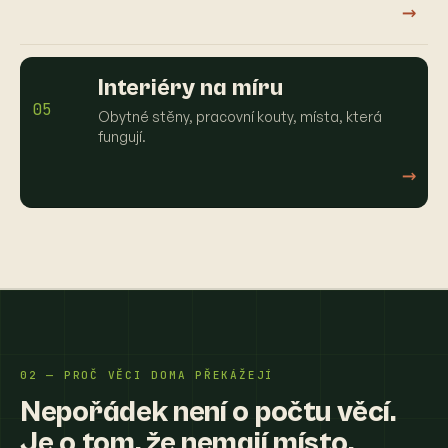
→
Interiéry na míru
05
Obytné stěny, pracovní kouty, místa, která
fungují.
→
02 — PROČ VĚCI DOMA PŘEKÁŽEJÍ
Nepořádek není o počtu věcí.
Je o tom, že nemají místo.