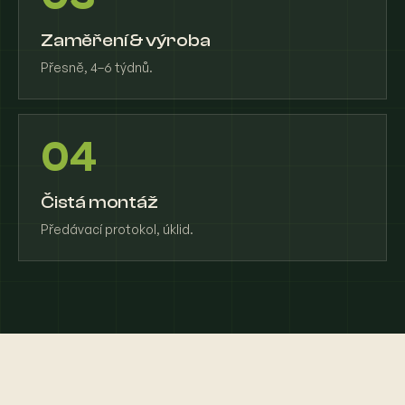
Zaměření & výroba
Přesně, 4–6 týdnů.
04
Čistá montáž
Předávací protokol, úklid.