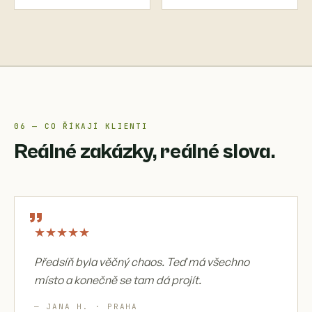
06 — CO ŘÍKAJÍ KLIENTI
Reálné zakázky, reálné slova.
„
★
★
★
★
★
Předsíň byla věčný chaos. Teď má všechno
místo a konečně se tam dá projít.
— JANA H. · PRAHA