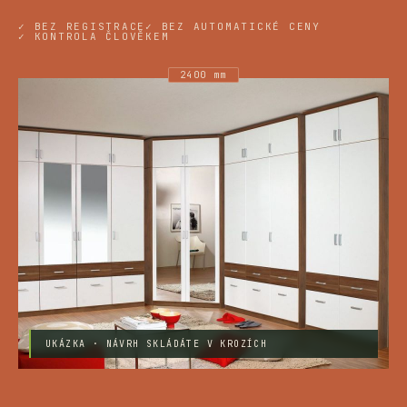
✓ BEZ REGISTRACE
✓ BEZ AUTOMATICKÉ CENY
✓ KONTROLA ČLOVĚKEM
2400 mm
UKÁZKA · NÁVRH SKLÁDÁTE V KROZÍCH