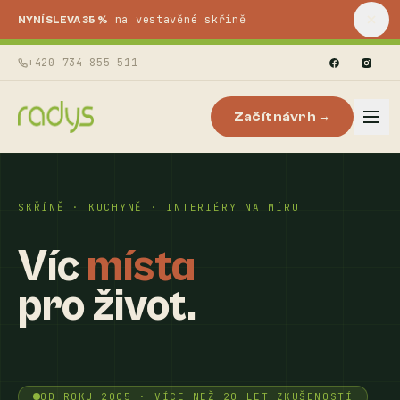
na vestavěné skříně
NYNÍ SLEVA 35 %
+420 734 855 511
Začít návrh →
SKŘÍNĚ · KUCHYNĚ · INTERIÉRY NA MÍRU
Víc
místa
pro život.
OD ROKU 2005 · VÍCE NEŽ 20 LET ZKUŠENOSTÍ