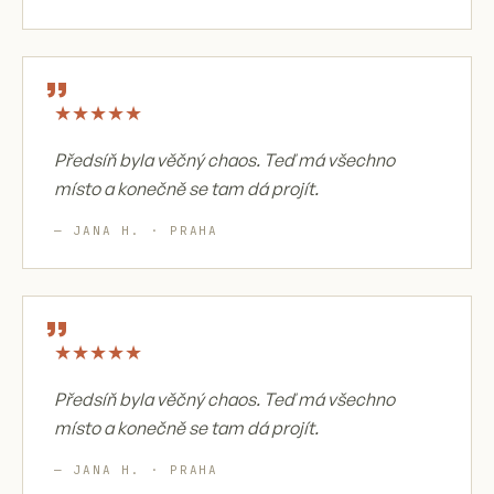
„
★
★
★
★
★
Předsíň byla věčný chaos. Teď má všechno
místo a konečně se tam dá projít.
— JANA H. · PRAHA
„
★
★
★
★
★
Předsíň byla věčný chaos. Teď má všechno
místo a konečně se tam dá projít.
— JANA H. · PRAHA