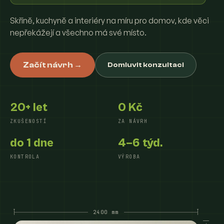
Skříně, kuchyně a interiéry na míru pro domov, kde věci
nepřekážejí a všechno má své místo.
Začít návrh →
Domluvit konzultaci
20+ let
0 Kč
ZKUŠENOSTÍ
ZA NÁVRH
do 1 dne
4–6 týd.
KONTROLA
VÝROBA
2400 mm