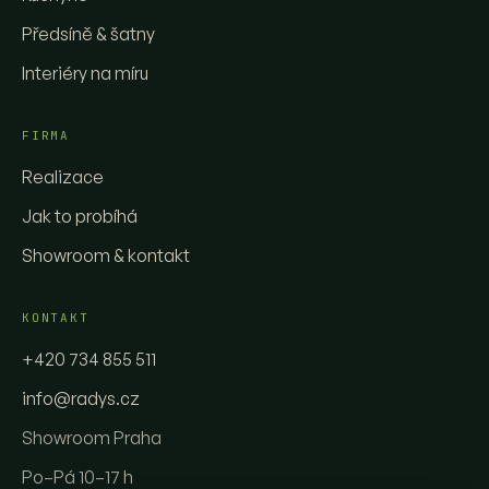
Předsíně & šatny
Interiéry na míru
FIRMA
Realizace
Jak to probíhá
Showroom & kontakt
KONTAKT
+420 734 855 511
info@radys.cz
Showroom Praha
Po–Pá 10–17 h