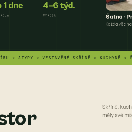
 1 dne
4–6 týd.
TROLA
VÝROBA
Šatna · P
Každá věc na
✳ ATYPY ✳ VESTAVĚNÉ SKŘÍNĚ ✳ KUCHYNĚ ✳ ŠATNY
Skříně, kuch
stor
měly své mí