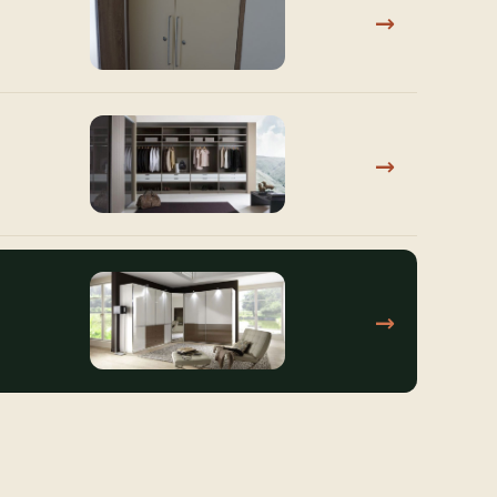
→
→
→