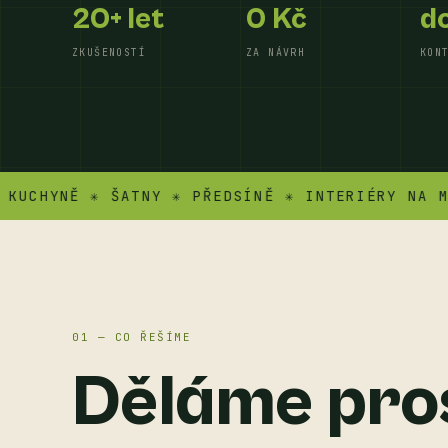
20+ let
0 Kč
do
ZKUŠENOSTÍ
ZA NÁVRH
KON
HYNĚ ✳ ŠATNY ✳ PŘEDSÍNĚ ✳ INTERIÉRY NA MÍRU 
01 — CO ŘEŠÍME
Děláme pro