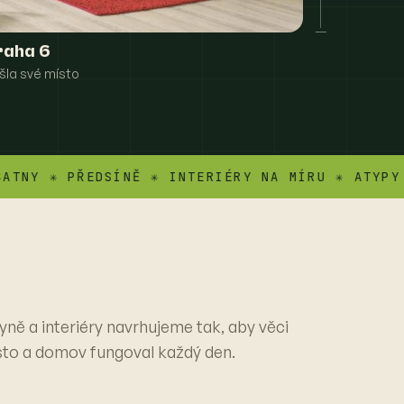
raha 6
šla své místo
 ✳ PŘEDSÍNĚ ✳ INTERIÉRY NA MÍRU ✳ ATYPY ✳ V
yně a interiéry navrhujeme tak, aby věci
sto a domov fungoval každý den.