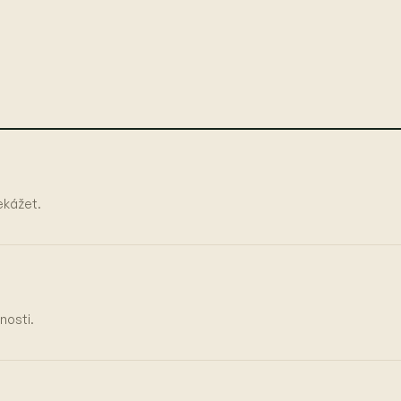
řekážet.
nosti.