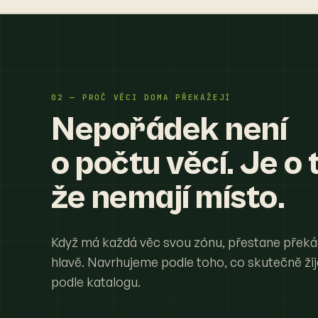
02 — PROČ VĚCI DOMA PŘEKÁŽEJÍ
Nepořádek není
o počtu věcí. Je o 
že nemají místo.
Když má každá věc svou zónu, přestane překá
hlavě. Navrhujeme podle toho, co skutečně ži
podle katalogu.