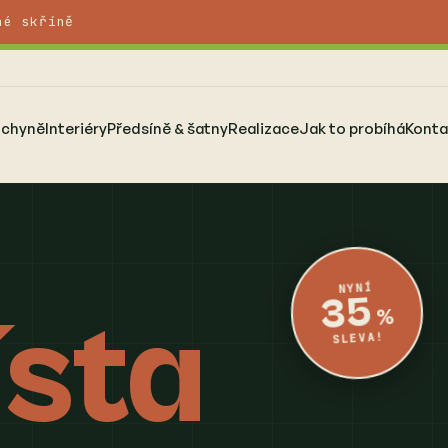
né skříně
uchyně
Interiéry
Předsíně & šatny
Realizace
Jak to probíhá
Konta
NYNÍ
35
sta
%
SLEVA!