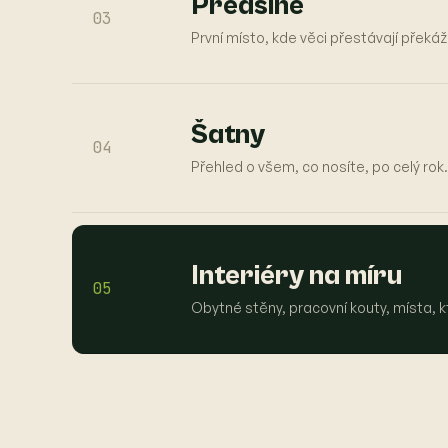
Předsíně
03
První místo, kde věci přestávají překáž
Šatny
04
Přehled o všem, co nosíte, po celý rok.
Interiéry na míru
05
Obytné stěny, pracovní kouty, místa, kt