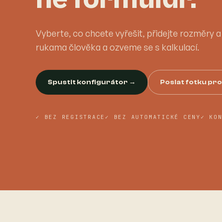
Vyberte, co chcete vyřešit, přidejte rozměry 
rukama člověka a ozveme se s kalkulací.
Spustit konfigurátor →
Poslat fotku pr
✓ BEZ REGISTRACE
✓ BEZ AUTOMATICKÉ CENY
✓ KO