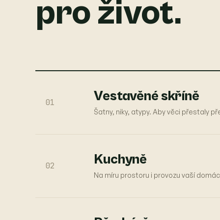
pro život.
Vestavěné skříně
01
Šatny, niky, atypy. Aby věci přestaly p
Kuchyně
02
Na míru prostoru i provozu vaší domác