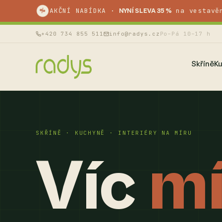
%
AKČNÍ NABÍDKA ·
na vestavě
NYNÍ SLEVA 35 %
+420 734 855 511
info@radys.cz
Po–Pá 10–17 h
Skříně
K
SKŘÍNĚ · KUCHYNĚ · INTERIÉRY NA MÍRU
Víc
mí