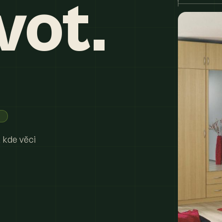
vot.
 kde věci