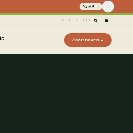
Využít →
SLEDUJTE NÁS
kt
Začít návrh →