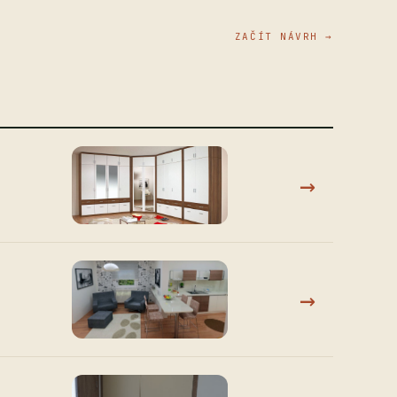
ZAČÍT NÁVRH →
→
→