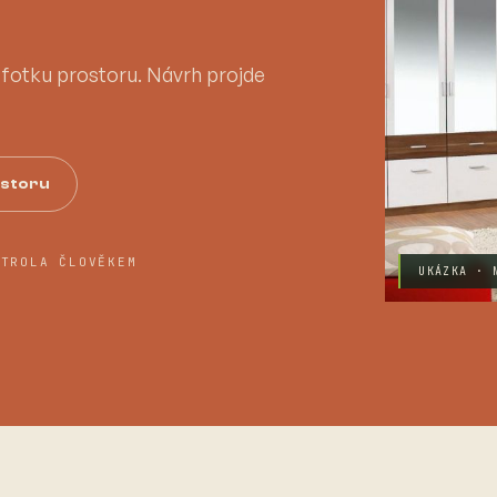
a fotku prostoru. Návrh projde
ostoru
NTROLA ČLOVĚKEM
UKÁZKA · 