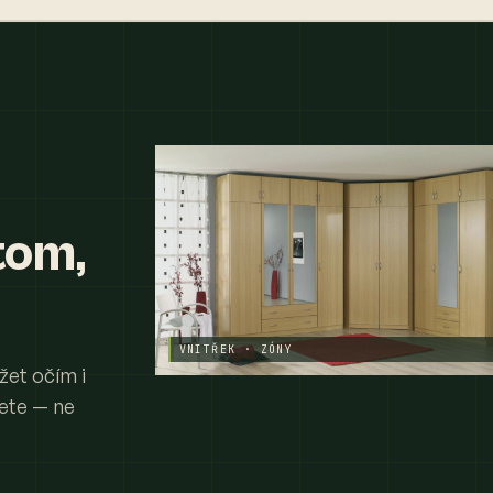
tom,
VNITŘEK · ZÓNY
žet očím i
jete — ne