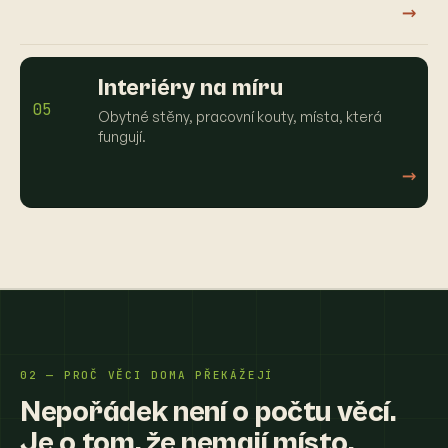
→
Interiéry na míru
05
Obytné stěny, pracovní kouty, místa, která
fungují.
→
02 — PROČ VĚCI DOMA PŘEKÁŽEJÍ
Nepořádek není o počtu věcí.
Je o tom, že nemají místo.