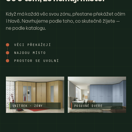
Když má každá věc svou zónu, přestane překážet očím
i hlavě. Navrhujeme podle toho, co skutečně žijete —
ne podle katalogu.
VĚCI PŘEKÁŽEJÍ
NAJDOU MÍSTO
PROSTOR SE UVOLNÍ
VNITŘEK · ZÓNY
POSUVNÉ DVEŘE