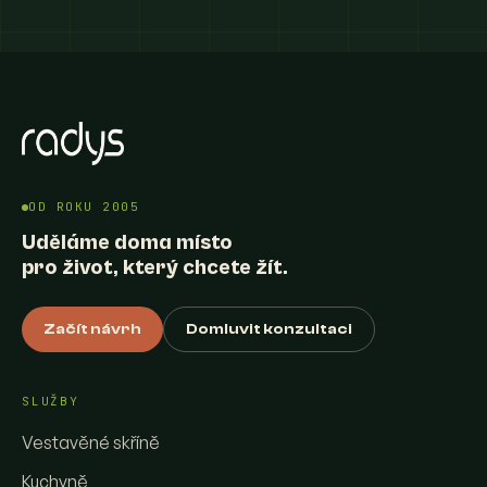
OD ROKU 2005
Uděláme doma místo
pro život, který chcete žít.
Začít návrh
Domluvit konzultaci
SLUŽBY
Vestavěné skříně
Kuchyně