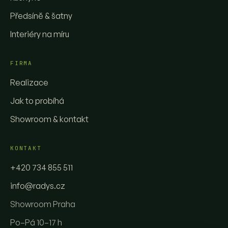
Předsíně & šatny
Interiéry na míru
FIRMA
Realizace
Jak to probíhá
Showroom & kontakt
KONTAKT
+420 734 855 511
info@radys.cz
Showroom Praha
Po–Pá 10–17 h