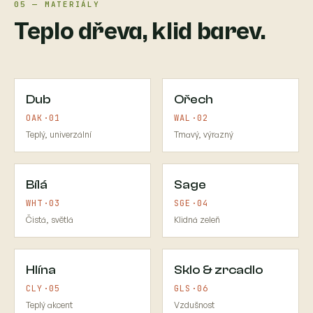
05 — MATERIÁLY
Teplo dřeva, klid barev.
Dub
Ořech
OAK·01
WAL·02
Teplý, univerzální
Tmavý, výrazný
Bílá
Sage
WHT·03
SGE·04
Čistá, světlá
Klidná zeleň
Hlína
Sklo & zrcadlo
CLY·05
GLS·06
Teplý akcent
Vzdušnost