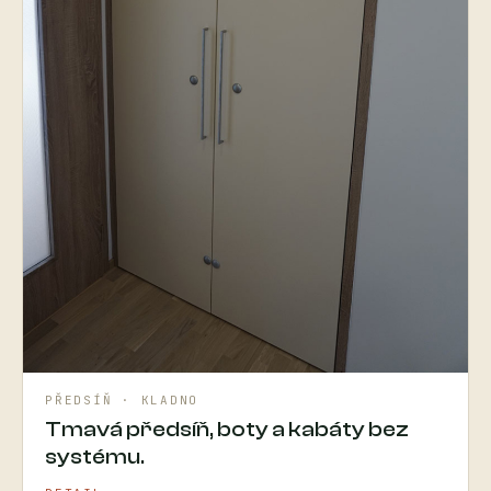
PŘEDSÍŇ · KLADNO
Tmavá předsíň, boty a kabáty bez
systému.