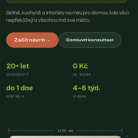
Skříně, kuchyně a interiéry na míru pro domov, kde věci
nepřekážejí a všechno má své místo.
Začít návrh →
Domluvit konzultaci
20+ let
0 Kč
ZKUŠENOSTÍ
ZA NÁVRH
do 1 dne
4–6 týd.
KONTROLA
VÝROBA
2400 mm