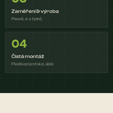
Zaměření & výroba
Přesně, 4–6 týdnů.
04
Čistá montáž
Předávací protokol, úklid.