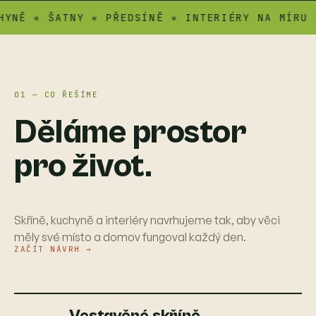
 ✳ ŠATNY ✳ PŘEDSÍNĚ ✳ INTERIÉRY NA MÍRU ✳ AT
01 — CO ŘEŠÍME
Děláme prostor
pro život.
Skříně, kuchyně a interiéry navrhujeme tak, aby věci
měly své místo a domov fungoval každý den.
ZAČÍT NÁVRH →
Vestavěné skříně