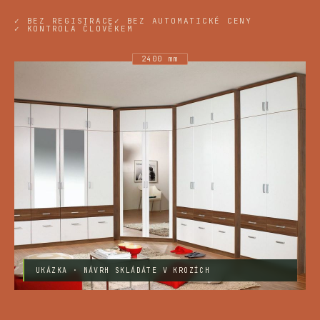
✓ BEZ REGISTRACE
✓ BEZ AUTOMATICKÉ CENY
✓ KONTROLA ČLOVĚKEM
2400 mm
UKÁZKA · NÁVRH SKLÁDÁTE V KROZÍCH