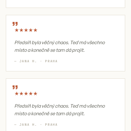
„
★
★
★
★
★
Předsíň byla věčný chaos. Teď má všechno
místo a konečně se tam dá projít.
— JANA H. · PRAHA
„
★
★
★
★
★
Předsíň byla věčný chaos. Teď má všechno
místo a konečně se tam dá projít.
— JANA H. · PRAHA