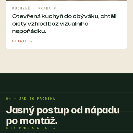
KUCHYNĚ · PRAHA 9
Otevřená kuchyň do obýváku, chtěli
čistý vzhled bez vizuálního
nepořádku.
DETAIL →
04 — JAK TO PROBÍHÁ
Jasný postup od nápadu
po montáž.
CELÝ PROCES & FAQ →