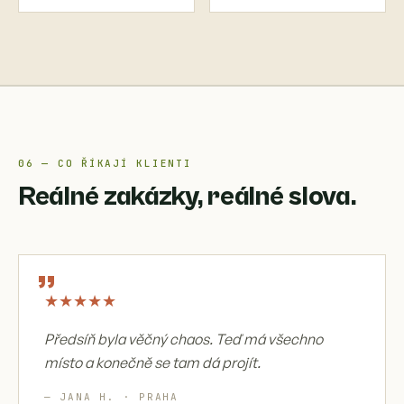
06 — CO ŘÍKAJÍ KLIENTI
Reálné zakázky, reálné slova.
„
★
★
★
★
★
Předsíň byla věčný chaos. Teď má všechno
místo a konečně se tam dá projít.
— JANA H. · PRAHA