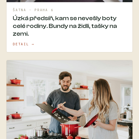
ŠATNA · PRAHA 6
Úzká předsíň, kam se nevešly boty
celé rodiny. Bundy na židli, tašky na
zemi.
DETAIL →