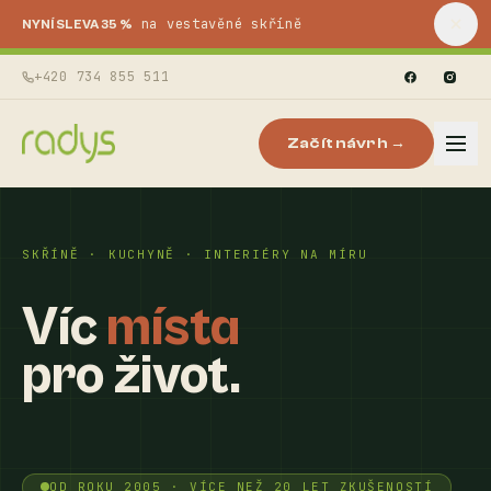
na vestavěné skříně
NYNÍ SLEVA 35 %
+420 734 855 511
Začít návrh →
SKŘÍNĚ · KUCHYNĚ · INTERIÉRY NA MÍRU
Víc
místa
pro život.
OD ROKU 2005 · VÍCE NEŽ 20 LET ZKUŠENOSTÍ