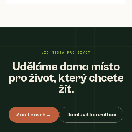
VÍC MÍSTA PRO ŽIVOT
Uděláme doma místo
pro život, který chcete
žít.
Začít návrh →
Domluvit konzultaci